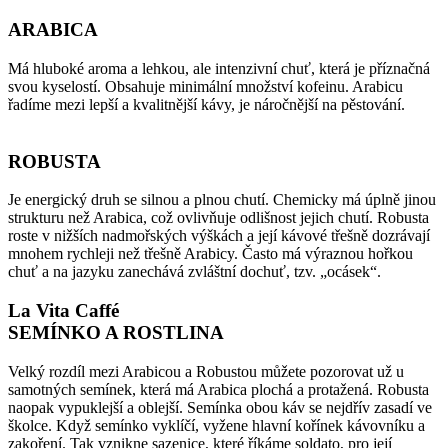
ARABICA
Má hluboké aroma a lehkou, ale intenzivní chuť, která je příznačná
svou kyselostí. Obsahuje minimální množství kofeinu. Arabicu
řadíme mezi lepší a kvalitnější kávy, je náročnější na pěstování.
ROBUSTA
Je energický druh se silnou a plnou chutí. Chemicky má úplně jinou
strukturu než Arabica, což ovlivňuje odlišnost jejich chutí. Robusta
roste v nižších nadmořských výškách a její kávové třešně dozrávají
mnohem rychleji než třešně Arabicy. Často má výraznou hořkou
chuť a na jazyku zanechává zvláštní dochuť, tzv. „ocásek“.
La Vita Caffé
SEMÍNKO A ROSTLINA
Velký rozdíl mezi Arabicou a Robustou můžete pozorovat už u
samotných semínek, která má Arabica plochá a protažená. Robusta
naopak vypuklejší a oblejší. Semínka obou káv se nejdřív zasadí ve
školce. Když semínko vyklíčí, vyžene hlavní kořínek kávovníku a
zakoření. Tak vznikne sazenice, které říkáme soldato, pro její