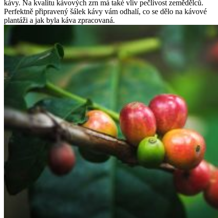
kávy. Na kvalitu kávových zrn má také vliv pečlivost zemědělců.
Perfektně připravený šálek kávy vám odhalí, co se dělo na kávové
plantáži a jak byla káva zpracovaná.