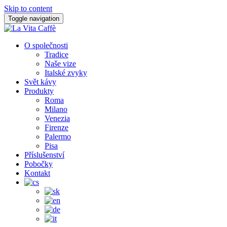
Skip to content
Toggle navigation
O společnosti
Tradice
Naše vize
Italské zvyky
Svět kávy
Produkty
Roma
Milano
Venezia
Firenze
Palermo
Pisa
Příslušenství
Pobočky
Kontakt