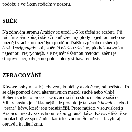
podobu s vojákem stojícím v pozoru.
SBĚR
Na zdravém stromu Arabicy se urodí 1-5 kg třešní za sezónu. Při
ručním sběru sbírají sběrači buď všechny plody najednou, nebo se
později vrací k nedozrálým plodům. Dalším způsobem sběru je
česání
strippaggio
, kdy sběrači očešou všechny plody kávovníku
najednou. Nejrychlejší, ale nejméně šetrnou metodou sběru je
strojový sběr, kdy jsou spolu s plody strhávány i listy.
ZPRACOVÁNÍ
Kávové boby musí být zbaveny buničiny a odděleny od nečistot. To
se děje pomocí dvou alternativních metod: suché nebo vlhké.
Během suchého procesu se ovoce suší na slunci nebo v sušičce.
Vlhký postup je nákladnější, ale produkuje takzvané
lavados
neboli
„prané" kávy, které jsou prestižnější. Proto můžete v souvislosti s
Arabicou někdy zaslechnout výraz „praná“ káva. Kávové třešně se
proplachují ve speciálních kádích s vodou. Šetrně se tak vybírají
opravdu kvalitní zrna.