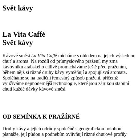
Svět kávy
La Vita Caffé
Svět kávy
Kávové směsi
La Vita Caffé
mícháme s ohledem na jejich výslednou
chuť a aroma. Na rozdíl od průmyslového pražení, my zrna
kávovníku arabského citlivě promícháváme ještě před pražením,
během nějž si různé druhy kávy vyměňují a spojují svá aromata.
Spoléháme se na tradiční řemeslný způsob pražení, přičemž
využíváme nejmodernější technologie, které jsou zárukou stabilní
chuti každé dávky kávové směsi.
OD SEMÍNKA K PRAŽÍRNĚ
Druhy kávy a jejich odrůdy společně s geografickou polohou
plantáže, její půdou a podnebím ovlivňují různé chuťové profily