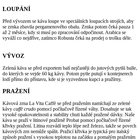
LOUPÁNÍ
Před vývozem se káva loupe ve speciálních loupacích strojích, aby
se zrnka zbavila pergamenového obalu. Zrnka potom čeká pauza 1
až 2 měsíce, kdy si musí po zpracování odpočinout. Arabica se
vyváží co nejdříve, zatímco Robusta čeká na prodej o trošku déle.
VÝVOZ
Zelená káva se před exportem balí nejčastěji do jutových pytlů balle,
do kterých se vejde 60 kg kávy. Potom pytle putují v kontejnerech
lodí přímo do přístavu, kde si je vyzvednou kupci a pražírny.
PRAŽENÍ
Kávová zrna La Vita Caffè se před pražením namíchají ze zelené
kávy
caffè crudo
pomocí počítačově řízené váhy. Dosahuje se tak
vysoké opakovatelnosti a stability chuti každé pražené dávky. Naše
káva se praží v litinové pražírně Probat pomocí počítačově řízené
křivky pražení. Litina rozvádí teplo lépe než železo, takže se povrch
kávových zrn nemůže spálit. Pražicí křivka je typická pro italský
způsob pražení s vysokou teplotou na začátku a pomalým pražením