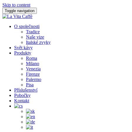
Skip to content
Toggle navigation
O společnosti
Tradice
Naše vize
Italské zvyky
Svět kávy
Produkty
Roma
Milano
Venezia
Firenze
Palermo
Pisa
Příslušenství
Pobočky
Kontakt